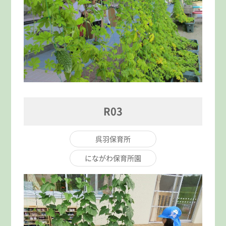
R03
呉羽保育所
にながわ保育所園