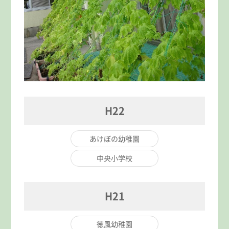
H22
あけぼの幼稚園
中央小学校
H21
徳風幼稚園