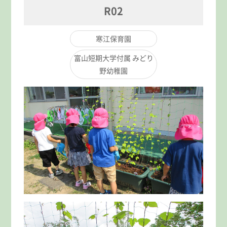
R02
寒江保育園
富山短期大学付属 みどり
野幼稚園